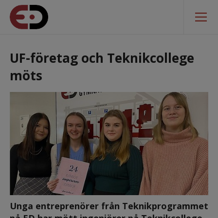
UF-företag och Teknikcollege 
möts
Unga entreprenörer från Teknikprogrammet 
på ED har mött ingenjörer på Teknikcollege 